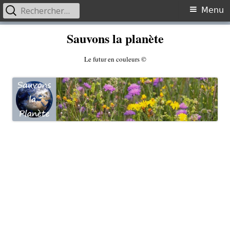
Rechercher :
Primary
Menu
Menu
Skip
Sauvons la planète
to
content
Le futur en couleurs ©