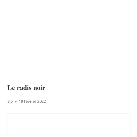
Le radis noir
Author
Published
slp
19 février 2022
on