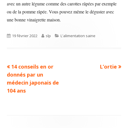
avec un autre légume comme des carottes râpées par exemple
ou de la pomme râpée. Vous pouvez même le déguster avec
une bonne vinaigrette maison.
Published
Author
Categories
19 février 2022
slp
L'alimentation saine
on
Previous
Next
14 conseils en or
L’ortie
Navigation
article:
article:
donnés par un
de
médecin japonais de
104 ans
l’article