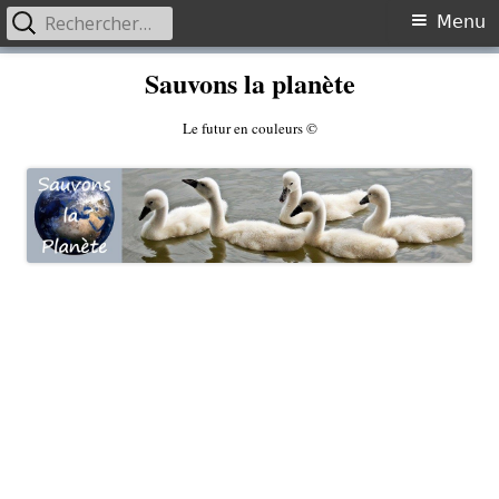
Rechercher :
Primary
Menu
Menu
Skip
Sauvons la planète
to
content
Le futur en couleurs ©