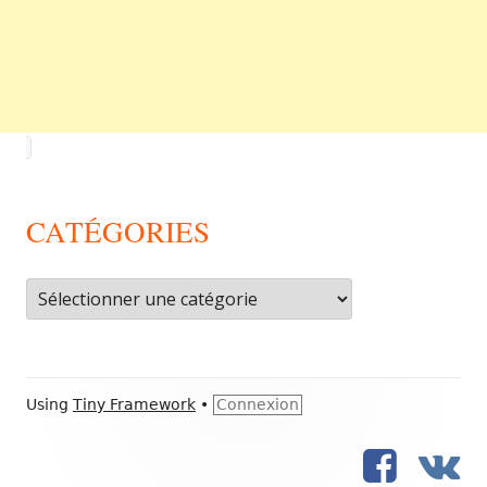
CATÉGORIES
Catégories
Footer
Using
Tiny Framework
•
Connexion
Content
FB
VK
Social