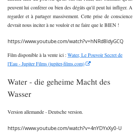
peuvent lui conférer ou bien des dégâts qu'il peut lui infliger. A
regarder et à partager massivement. Cette prise de conscience
devrait nous inciter à ne vouloir et ne faire que le BIEN !
https://www.youtube.com/watch?v=hNRd8IdyGCQ
Film disponible à la vente ici :
Water, Le Pouvoir Secret de
Opens
l'Eau - Jupiter Films (jupiter-films.com)
in
Water - die geheime Macht des
a
new
Wasser
window
Version allemande - Deutsche version.
https://www.youtube.com/watch?v=4nYDYxXy0-U