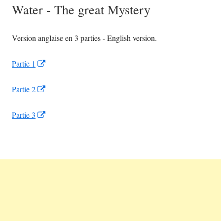
Water - The great Mystery
Version anglaise en 3 parties - English version.
Opens
Partie 1
in
Opens
Partie 2
a
in
new
Opens
Partie 3
a
window
in
new
a
window
new
window