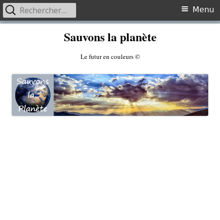
Rechercher :
Primary
Menu
Menu
Skip
Sauvons la planète
to
content
Le futur en couleurs ©