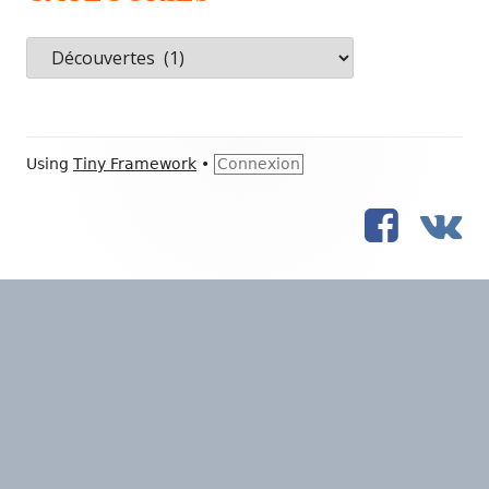
Catégories
Footer
Using
Tiny Framework
•
Connexion
Content
FB
VK
Social
Links
Menu