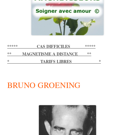
***** CAS DIFFICILES *****
** MAGNETISME A DISTANCE **
* TARIFS LIBRES *
BRUNO GROENING