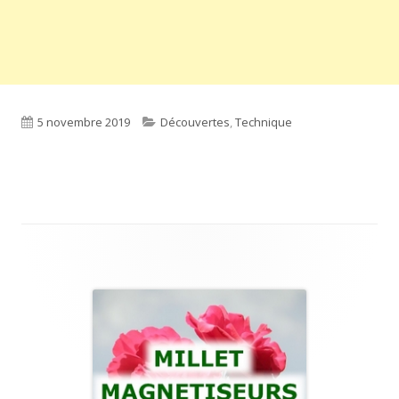
Published
Categories
5 novembre 2019
Découvertes
,
Technique
on
Main
Sidebar