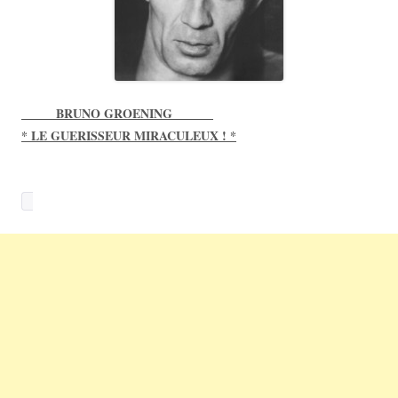
_____ BRUNO GROENING ______
* LE GUERISSEUR MIRACULEUX ! *