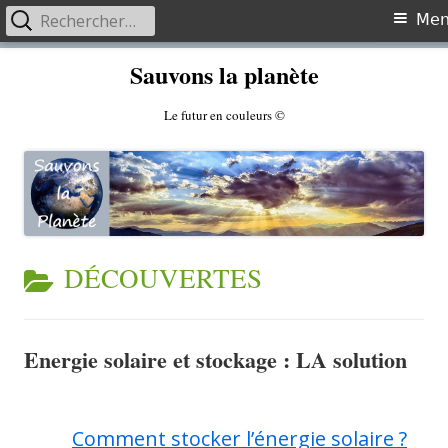
Rechercher :
Primary
Me
Menu
Skip
Sauvons la planète
to
content
Le futur en couleurs ©
CATEGORY:
DÉCOUVERTES
Energie solaire et stockage : LA solution
Comment stocker l’énergie solaire ?