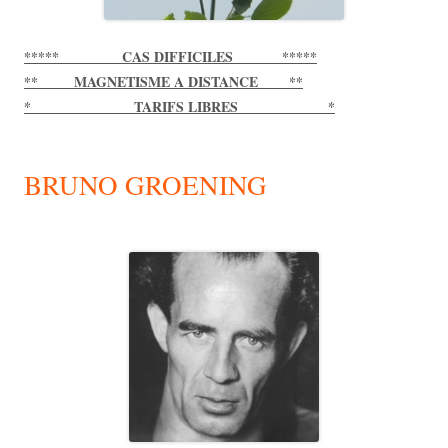
***** CAS DIFFICILES *****
** MAGNETISME A DISTANCE **
* TARIFS LIBRES *
BRUNO GROENING