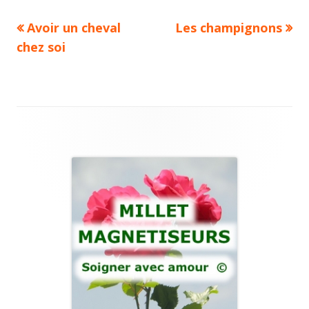
Previous
Next
Avoir un cheval
Les champignons
Navigation
article:
article:
chez soi
de
l’article
Main
Sidebar