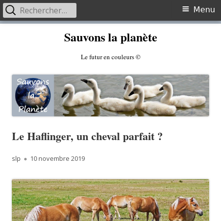
Rechercher :
Primary
Menu
Menu
Skip
Sauvons la planète
to
content
Le futur en couleurs ©
Le Haflinger, un cheval parfait ?
Author
Published
slp
10 novembre 2019
on